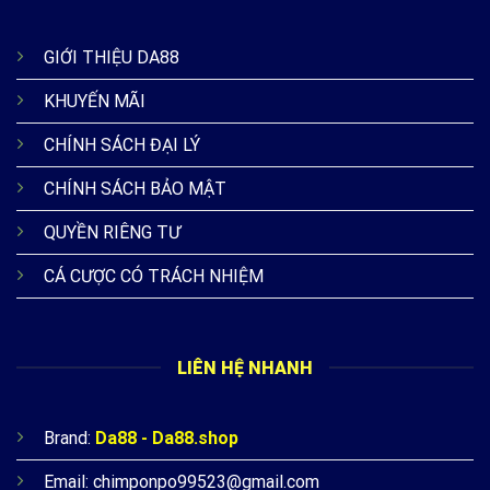
GIỚI THIỆU DA88
KHUYẾN MÃI
CHÍNH SÁCH ĐẠI LÝ
CHÍNH SÁCH BẢO MẬT
QUYỀN RIÊNG TƯ
CÁ CƯỢC CÓ TRÁCH NHIỆM
LIÊN HỆ NHANH
Brand:
Da88 - Da88.shop
Email:
chimponpo99523@gmail.com