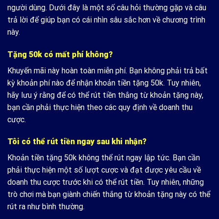
người dùng. Dưới đây là một số câu hỏi thường gặp và câu
trả lời để giúp bạn có cái nhìn sâu sắc hơn về chương trình
này.
Tặng 50k có mất phí không?
Khuyến mãi này hoàn toàn miễn phí. Bạn không phải trả bất
kỳ khoản phí nào để nhận khoản tiền tặng 50k. Tuy nhiên,
hãy lưu ý rằng để có thể rút tiền thắng từ khoản tặng này,
bạn cần phải thực hiện theo các quy định về doanh thu
cược.
Tôi có thể rút tiền ngay sau khi nhận?
Khoản tiền tặng 50k không thể rút ngay lập tức. Bạn cần
phải thực hiện một số lượt cược và đạt được yêu cầu về
doanh thu cược trước khi có thể rút tiền. Tuy nhiên, những
trò chơi mà bạn giành chiến thắng từ khoản tặng này có thể
rút ra như bình thường.