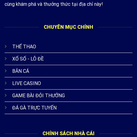
cùng khám phá và thưởng thức tại địa chỉ này!
CHUYÊN MỤC CHÍNH
THỂ THAO
XỔ SỐ - LÔ ĐỀ
BẮN CÁ
LIVE CASINO
GAME BÀI ĐỎI THƯỞNG
ĐÁ GÀ TRỰC TUYẾN
CHÍNH SÁCH NHÀ CÁI