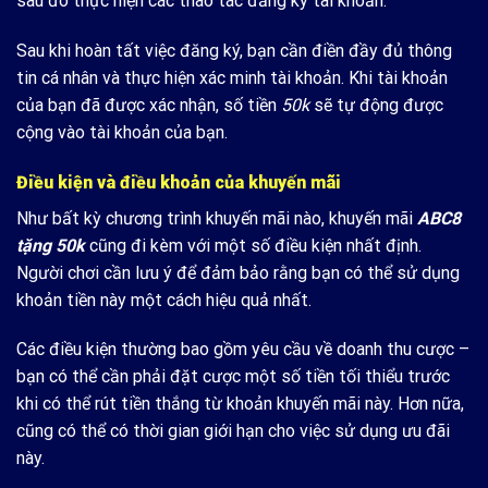
sau đó thực hiện các thao tác đăng ký tài khoản.
Sau khi hoàn tất việc đăng ký, bạn cần điền đầy đủ thông
tin cá nhân và thực hiện xác minh tài khoản. Khi tài khoản
của bạn đã được xác nhận, số tiền
50k
sẽ tự động được
cộng vào tài khoản của bạn.
Điều kiện và điều khoản của khuyến mãi
Như bất kỳ chương trình khuyến mãi nào, khuyến mãi
ABC8
tặng 50k
cũng đi kèm với một số điều kiện nhất định.
Người chơi cần lưu ý để đảm bảo rằng bạn có thể sử dụng
khoản tiền này một cách hiệu quả nhất.
Các điều kiện thường bao gồm yêu cầu về doanh thu cược –
bạn có thể cần phải đặt cược một số tiền tối thiểu trước
khi có thể rút tiền thắng từ khoản khuyến mãi này. Hơn nữa,
cũng có thể có thời gian giới hạn cho việc sử dụng ưu đãi
này.