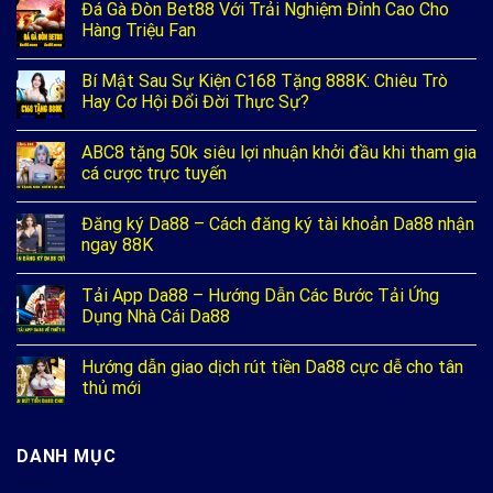
Đá Gà Đòn Bet88 Với Trải Nghiệm Đỉnh Cao Cho
Hàng Triệu Fan
Bí Mật Sau Sự Kiện C168 Tặng 888K: Chiêu Trò
Hay Cơ Hội Đổi Đời Thực Sự?
ABC8 tặng 50k siêu lợi nhuận khởi đầu khi tham gia
cá cược trực tuyến
Đăng ký Da88 – Cách đăng ký tài khoản Da88 nhận
ngay 88K
Tải App Da88 – Hướng Dẫn Các Bước Tải Ứng
Dụng Nhà Cái Da88
Hướng dẫn giao dịch rút tiền Da88 cực dễ cho tân
thủ mới
DANH MỤC