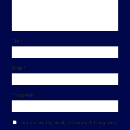
Tên
*
Email
*
Trang web
Lưu tên của tôi, email, và trang web trong trình