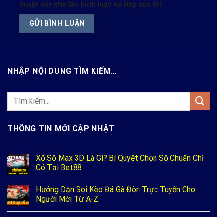
duyệt này cho lần bình luận kế tiếp của tôi.
NHẬP NỘI DUNG TÌM KIẾM…
THÔNG TIN MỚI CẬP NHẬT
Xổ Số Max 3D Là Gì? Bí Quyết Chọn Số Chuẩn Chỉ
Có Tại Bet88
Hướng Dẫn Soi Kèo Đá Gà Đòn Trực Tuyến Cho
Người Mới Từ A-Z