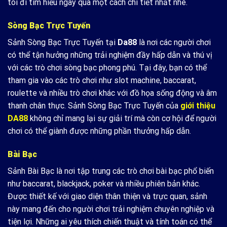
tôi đi tìm hiểu ngay qua một cách chi tiết nhất nhé.
Sòng Bạc Trực Tuyến
Sảnh Sòng Bạc Trực Tuyến tại
Da88
là nơi các người chơi
có thể tận hưởng những trải nghiệm đầy hấp dẫn và thú vị
với các trò chơi sòng bạc phong phú. Tại đây, bạn có thể
tham gia vào các trò chơi như slot machine, baccarat,
roulette và nhiều trò chơi khác với đồ họa sống động và âm
thanh chân thực. Sảnh Sòng Bạc Trực Tuyến của
giới thiệu
DA88
không chỉ mang lại sự giải trí mà còn cơ hội để người
chơi có thể giành được những phần thưởng hấp dẫn.
Bài Bạc
Sảnh Bài Bạc là nơi tập trung các trò chơi bài bạc phổ biến
như baccarat, blackjack, poker và nhiều phiên bản khác.
Được thiết kế với giao diện thân thiện và trực quan, sảnh
này mang đến cho người chơi trải nghiệm chuyên nghiệp và
tiện lợi. Những ai yêu thích chiến thuật và tính toán có thể