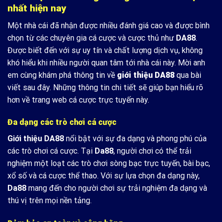
nhất hiện nay
Một nhà cái đã nhận được nhiều đánh giá cao và được bình
chọn từ các chuyên gia cá cược và cược thủ như
DA88
.
Được biết đến với sự uy tín và chất lượng dịch vụ, không
khó hiểu khi nhiều người quan tâm tới nhà cái này. Mời anh
em cùng khám phá thông tin về
giới thiệu DA88
qua bài
viết sau đây. Những thông tin chi tiết sẽ giúp bạn hiểu rõ
hơn về trang web cá cược trực tuyến này.
Đa dạng các trò chơi cá cược
Giới thiệu DA88
nổi bật với sự đa dạng và phong phú của
các trò chơi cá cược. Tại
Da88
, người chơi có thể trải
nghiệm một loạt các trò chơi sòng bạc trực tuyến, bài bạc,
xổ số và cá cược thể thao. Với sự lựa chọn đa dạng này,
Da88
mang đến cho người chơi sự trải nghiệm đa dạng và
thú vị trên mọi nền tảng.