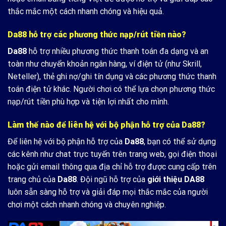
thắc mắc một cách nhanh chóng và hiệu quả.
Da88 hỗ trợ các phương thức nạp/rút tiền nào?
Da88
hỗ trợ nhiều phương thức thanh toán đa dạng và an
toàn như chuyển khoản ngân hàng, ví điện tử (như Skrill,
Neteller), thẻ ghi nợ/ghi tín dụng và các phương thức thanh
toán điện tử khác. Người chơi có thể lựa chọn phương thức
nạp/rút tiền phù hợp và tiện lợi nhất cho mình.
Làm thế nào để liên hệ với bộ phận hỗ trợ của Da88?
Để liên hệ với bộ phận hỗ trợ của
Da88
, bạn có thể sử dụng
các kênh như chat trực tuyến trên trang web, gọi điện thoại
hoặc gửi email thông qua địa chỉ hỗ trợ được cung cấp trên
trang chủ của
Da88
. Đội ngũ hỗ trợ của
giới thiệu DA88
luôn sẵn sàng hỗ trợ và giải đáp mọi thắc mắc của người
chơi một cách nhanh chóng và chuyên nghiệp.