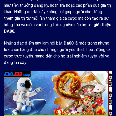
như tiền thưởng đăng ký, hoàn trả hoặc các phần quà giá trị
khác. Những ưu đãi này không chỉ giúp người chơi tăng
thêm giá trị từ mỗi lần tham gia cá cược mà còn tạo ra sự
hứng thú và niềm vui trong trải nghiệm của họ tại
giới thiệu
DA88
.
Những đặc điểm này làm nổi bật
Da88
là một trong những
lựa chọn hàng đầu cho những người yêu thích hoạt động cá
cược trực tuyến, mang đến cho họ trải nghiệm tuyệt vời và
đáng tin cậy.