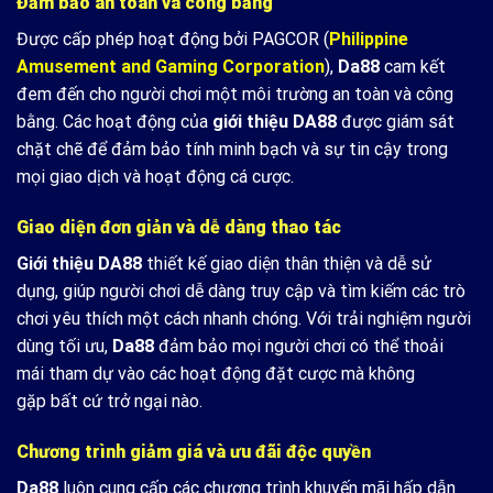
Đảm bảo an toàn và công bằng
Được cấp phép hoạt động bởi PAGCOR (
Philippine
Amusement and Gaming Corporation
),
Da88
cam kết
đem đến cho người chơi một môi trường an toàn và công
bằng. Các hoạt động của
giới thiệu DA88
được giám sát
chặt chẽ để đảm bảo tính minh bạch và sự tin cậy trong
mọi giao dịch và hoạt động cá cược.
Giao diện đơn giản và dễ dàng thao tác
Giới thiệu DA88
thiết kế giao diện thân thiện và dễ sử
dụng, giúp người chơi dễ dàng truy cập và tìm kiếm các trò
chơi yêu thích một cách nhanh chóng. Với trải nghiệm người
dùng tối ưu,
Da88
đảm bảo mọi người chơi có thể thoải
mái tham dự vào các hoạt động đặt cược mà không
gặp bất cứ trở ngại nào.
Chương trình giảm giá và ưu đãi độc quyền
Da88
luôn cung cấp các chương trình khuyến mãi hấp dẫn